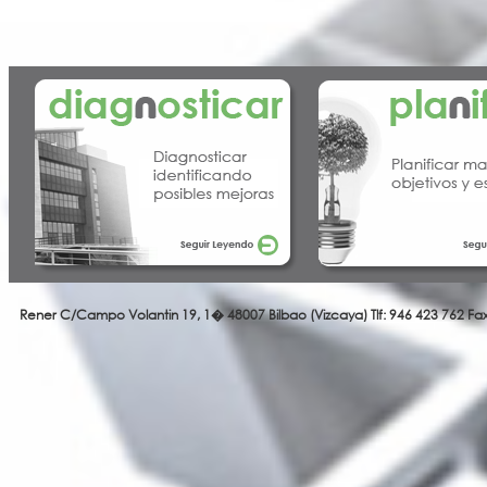
Rener
C/Campo Volantin 19, 1� 48007 Bilbao (Vizcaya) Tlf: 946 423 762 Fa